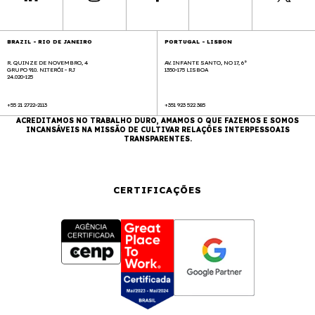
BRAZIL - RIO DE JANEIRO
PORTUGAL - LISBON
R. QUINZE DE NOVEMBRO, 4
AV. INFANTE SANTO, NO 17, 6°
GRUPO 910. NITERÓI - RJ
1350-175 LISBOA
24.020-125
+55 21 2722-2113
+351 923 522 385
ACREDITAMOS NO TRABALHO DURO, AMAMOS O QUE FAZEMOS E SOMOS
INCANSÁVEIS NA MISSÃO DE CULTIVAR RELAÇÕES INTERPESSOAIS
TRANSPARENTES.
CERTIFICAÇÕES